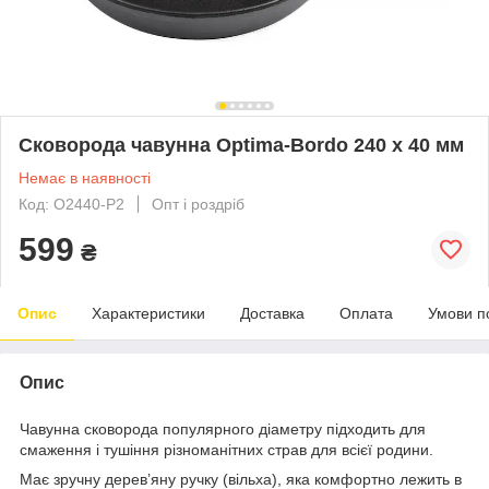
Сковорода чавунна Optima-Bordo 240 х 40 мм
Немає в наявності
Код: O2440-P2
Опт і роздріб
599
₴
Опис
Характеристики
Доставка
Оплата
Умови п
Опис
Чавунна сковорода популярного діаметру підходить для
смаження і тушіння різноманітних страв для всієї родини.
Має зручну дерев’яну ручку (вільха), яка комфортно лежить в