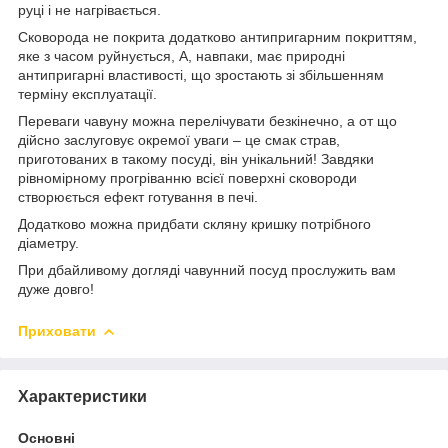
руці і не нагрівається.
Сковорода не покрита додатково антипригарним покриттям,
яке з часом руйнується, А, навпаки, має природні
антипригарні властивості, що зростають зі збільшенням
терміну експлуатації.
Переваги чавуну можна перелічувати безкінечно, а от що
дійсно заслуговує окремої уваги – це смак страв,
приготованих в такому посуді, він унікальний! Завдяки
рівномірному прогріванню всієї поверхні сковороди
створюється ефект готування в печі.
Додатково можна придбати скляну кришку потрібного
діаметру.
При дбайливому догляді чавунний посуд прослужить вам
дуже довго!
Приховати
Характеристики
Основні