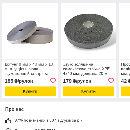
Діхтунг 8 мм х 40 мм х 10
Звукоізоляційна
Проф
м. п. ущільнююча,
самоклеюча стрічка XPE
поді
звукоізоляційна стрічка
4х40 мм, довжина 20 м
мм, 
185
179
42
₴/рулон
₴/рулон
Купити
Купити
Про нас
97% позитивних з 387 відгуків за рік