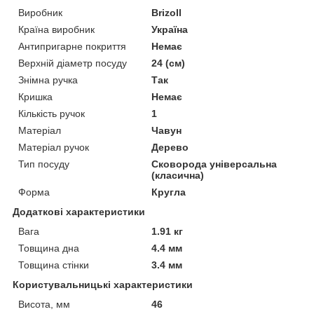
Виробник
Brizoll
Країна виробник
Україна
Антипригарне покриття
Немає
Верхній діаметр посуду
24 (см)
Знімна ручка
Так
Кришка
Немає
Кількість ручок
1
Матеріал
Чавун
Матеріал ручок
Дерево
Тип посуду
Сковорода універсальна
(класична)
Форма
Кругла
Додаткові характеристики
Вага
1.91 кг
Товщина дна
4.4 мм
Товщина стінки
3.4 мм
Користувальницькі характеристики
Висота, мм
46