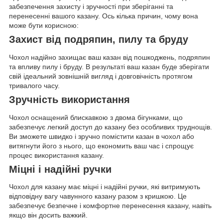
забезпечення захисту і зручності при зберіганні та
перенесенні вашого казану. Ось кілька причин, чому вона
може бути корисною:
Захист від подряпин, пилу та бруду
Чохол надійно захищає ваш казан від пошкоджень, подряпин
та впливу пилу і бруду. В результаті ваш казан буде зберігати
свій ідеальний зовнішній вигляд і довговічність протягом
тривалого часу.
Зручність використання
Чохол оснащений блискавкою з двома бігунками, що
забезпечує легкий доступ до казану без особливих труднощів.
Ви зможете швидко і зручно помістити казан в чохол або
витягнути його з нього, що економить ваш час і спрощує
процес використання казану.
Міцні і надійні ручки
Чохол для казану має міцні і надійні ручки, які витримують
відповідну вагу чавунного казану разом з кришкою. Це
забезпечує безпечне і комфортне перенесення казану, навіть
якщо він досить важкий.