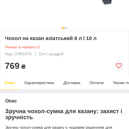
Чохол на казан азіатський 8 л і 10 л
Немає в наявності
Код: CH810TA
Опт і роздріб
769
₴
Опис
Характеристики
Доставка
Оплата
Умови п
Опис
Зручна чохол-сумка для казану: захист і
зручність
Зручна чохол-сумка для казану є чудовим рішенням для