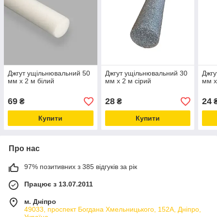
Джгут ущільнювальний 50
Джгут ущільнювальний 30
Джгу
мм х 2 м білий
мм х 2 м сірий
мм х
69
28
24
₴
₴
Купити
Купити
Про нас
97% позитивних з 385 відгуків за рік
Працює з 13.07.2011
м. Дніпро
49033, проспект Богдана Хмельницького, 152А, Дніпро,