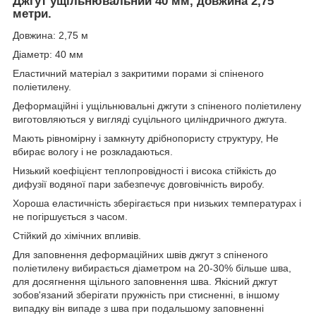
Джгут ущільнювальний 40 мм, довжина 2,75
метри.
Довжина: 2,75 м
Діаметр: 40 мм
Еластичний матеріал з закритими порами зі спіненого
поліетилену.
Деформаційні і ущільнювальні джгути з спіненого поліетилену
виготовляються у вигляді суцільного циліндричного джгута.
Мають рівномірну і замкнуту дрібнопористу структуру, Не
вбирає вологу і не розкладаються.
Низький коефіцієнт теплопровідності і висока стійкість до
дифузії водяної пари забезпечує довговічність виробу.
Хороша еластичність зберігається при низьких температурах і
не погіршується з часом.
Стійкий до хімічних впливів.
Для заповнення деформаційних швів джгут з спіненого
поліетилену вибирається діаметром на 20-30% більше шва,
для досягнення щільного заповнення шва. Якісний джгут
зобов'язаний зберігати пружність при стисненні, в іншому
випадку він випаде з шва при подальшому заповненні