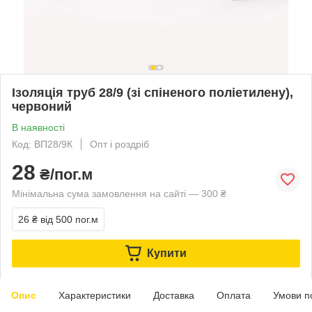
Ізоляція труб 28/9 (зі спіненого поліетилену),
червоний
В наявності
Код: ВП28/9К
Опт і роздріб
28
₴/пог.м
Мінімальна сума замовлення на сайті — 300 ₴
26 ₴
від 500 пог.м
Купити
Опис
Характеристики
Доставка
Оплата
Умови п