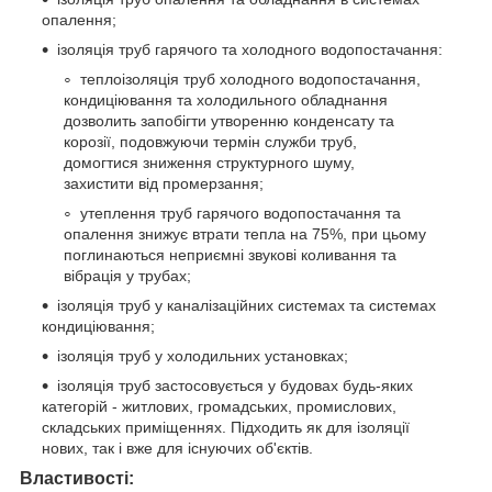
опалення;
ізоляція труб гарячого та холодного водопостачання:
теплоізоляція труб холодного водопостачання,
кондиціювання та холодильного обладнання
дозволить запобігти утворенню конденсату та
корозії, подовжуючи термін служби труб,
домогтися зниження структурного шуму,
захистити від промерзання;
утеплення труб гарячого водопостачання та
опалення знижує втрати тепла на 75%, при цьому
поглинаються неприємні звукові коливання та
вібрація у трубах;
ізоляція труб у каналізаційних системах та системах
кондиціювання;
ізоляція труб у холодильних установках;
ізоляція труб застосовується у будовах будь-яких
категорій - житлових, громадських, промислових,
складських приміщеннях. Підходить як для ізоляції
нових, так і вже для існуючих об'єктів.
Властивості: