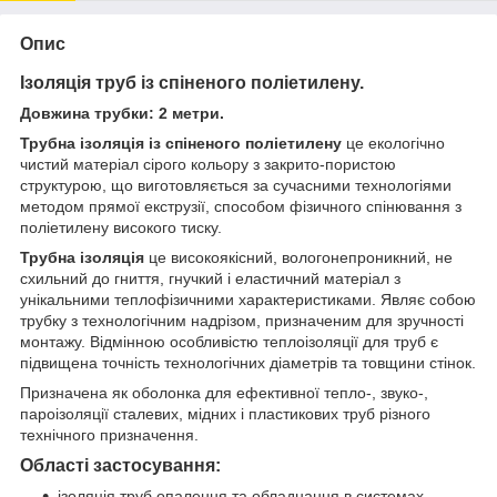
Опис
Ізоляція труб із спіненого поліетилену.
Довжина трубки: 2 метри.
Трубна ізоляція із спіненого поліетилену
це екологічно
чистий матеріал сірого кольору з закрито-пористою
структурою, що виготовляється за сучасними технологіями
методом прямої екструзії, способом фізичного спінювання з
поліетилену високого тиску.
Трубна ізоляція
це високоякісний, вологонепроникний, не
схильний до гниття, гнучкий і еластичний матеріал з
унікальними теплофізичними характеристиками. Являє собою
трубку з технологічним надрізом, призначеним для зручності
монтажу. Відмінною особливістю теплоізоляції для труб є
підвищена точність технологічних діаметрів та товщини стінок.
Призначена як оболонка для ефективної тепло-, звуко-,
пароізоляції сталевих, мідних і пластикових труб різного
технічного призначення.
Області застосування:
ізоляція труб опалення та обладнання в системах