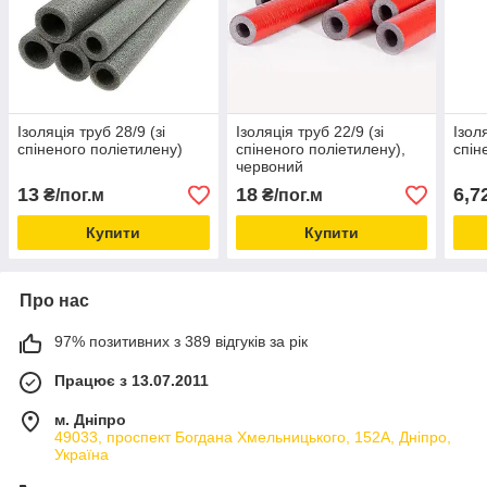
Ізоляція труб 28/9 (зі
Ізоляція труб 22/9 (зі
Ізоля
спіненого поліетилену)
спіненого поліетилену),
спін
червоний
13
18
6,7
₴/пог.м
₴/пог.м
Купити
Купити
Про нас
97% позитивних з 389 відгуків за рік
Працює з 13.07.2011
м. Дніпро
49033, проспект Богдана Хмельницького, 152А, Дніпро,
Україна