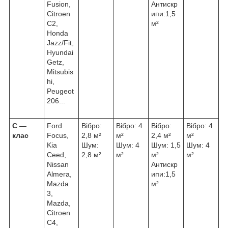
Fusion,
Антискр
Citroen
ипи:1,5
C2,
м²
Honda
Jazz/Fit,
Hyundai
Getz,
Mitsubis
hi,
Peugeot
206...
С ―
Ford
Вібро:
Вібро: 4
Вібро:
Вібро: 4
клас
Focus,
2,8 м²
м²
2,4 м²
м²
Kia
Шум:
Шум: 4
Шум: 1,5
Шум: 4
Ceed,
2,8 м²
м²
м²
м²
Nissan
Антискр
Almera,
ипи:1,5
Mazda
м²
3,
Mazda,
Citroen
C4,