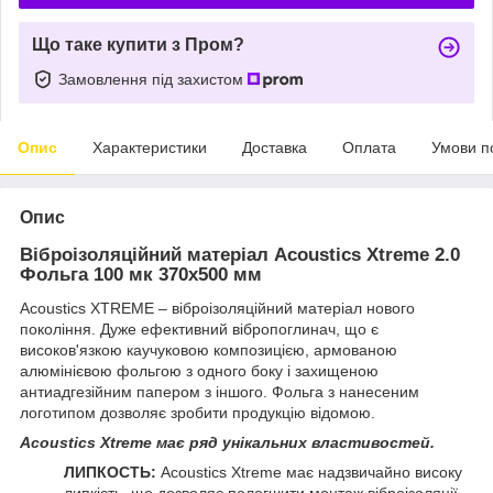
Що таке купити з Пром?
Замовлення під захистом
Опис
Характеристики
Доставка
Оплата
Умови п
Опис
Віброізоляційний матеріал Acoustics Xtreme 2.0
Фольга 100 мк 370x500 мм
Acoustics XTREME – віброізоляційний матеріал нового
покоління. Дуже ефективний вібропоглинач, що є
високов'язкою каучуковою композицією, армованою
алюмінієвою фольгою з одного боку і захищеною
антиадгезійним папером з іншого. Фольга з нанесеним
логотипом дозволяє зробити продукцію відомою.
Acoustics Xtreme має ряд унікальних властивостей.
ЛИПКОСТЬ:
Acoustics Xtreme має надзвичайно високу
липкість, що дозволяє полегшити монтаж віброізоляції