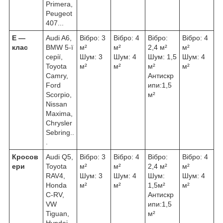
Primera,
Peugeot
407...
Е ―
Audi A6,
Вібро: 3
Вібро: 4
Вібро:
Вібро: 4
клас
BMW 5-ї
м²
м²
2,4 м²
м²
серії,
Шум: 3
Шум: 4
Шум: 1,5
Шум: 4
Toyota
м²
м²
м²
м²
Camry,
Антискр
Ford
ипи:1,5
Scorpio,
м²
Nissan
Maxima,
Chrysler
Sebring..
.
Кросов
Audi Q5,
Вібро: 3
Вібро: 4
Вібро:
Вібро: 4
ери
Toyota
м²
м²
2,4 м²
м²
RAV4,
Шум: 3
Шум: 4
Шум:
Шум: 4
Honda
м²
м²
1,5м²
м²
C-RV,
Антискр
VW
ипи:1,5
Tiguan,
м²
Hyndai