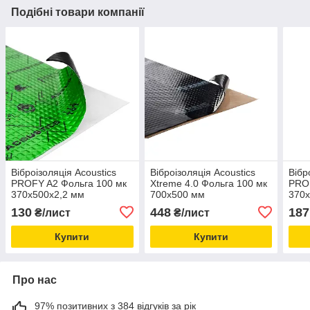
Подібні товари компанії
Віброізоляція Acoustics
Віброізоляція Acoustics
Вібр
PROFY A2 Фольга 100 мк
Xtreme 4.0 Фольга 100 мк
PROF
370x500х2,2 мм
700x500 мм
370
130
448
187
₴/лист
₴/лист
Купити
Купити
Про нас
97% позитивних з 384 відгуків за рік