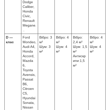
Dodge
Caliber,
Honda
Civic,
Renault
Megane.
..
D ―
Ford
Вібро: 3
Вібро: 4
Вібро:
Вібро: 4
клас
Mondeo,
м²
м²
2,4 м²
м²
Audi A4,
Шум: 3
Шум: 4
Шум: 1,5
Шум: 4
Honda
м²
м²
м²
м²
Accord,
Антискр
Mazda
ипи:1,5
6,
м²
Toyota
Avensis,
Passat
B6,
Citroen
C5,
Hyundai
Sonata,
Nissan