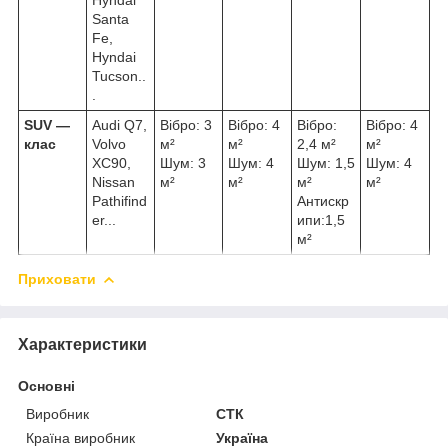
Santa
Fe,
Hyndai
Tucson..
.
SUV ―
Audi Q7,
Вібро: 3
Вібро: 4
Вібро:
Вібро: 4
клас
Volvo
м²
м²
2,4 м²
м²
XC90,
Шум: 3
Шум: 4
Шум: 1,5
Шум: 4
Nissan
м²
м²
м²
м²
Pathifind
Антискр
er...
ипи:1,5
м²
Приховати
Характеристики
Основні
Виробник
СТК
Країна виробник
Україна