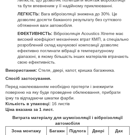
та бути впевненим у її надійному приклеюванні.
ЛЕГКІСТЬ:
Вага віброізоляції знижена до 30%. Це
дозволяє досягти бажаного результату без суттєвого
обтяження ваги автомобіля.
ЕФЕКТИВНІСТЬ:
Віброізоляція Acoustics Xtreme має
високий коефіцієнт механічних втрат КМП, а спеціально
розроблений склад каучукової композиції дозволяє
ефективно поглинати вібрації в температурному
діапазоні, в якому більшість інших матеріалів втрачають
свою ефективність.
Використання:
Стеля, двері, капот, кришка багажника.
Спосіб застосування.
Перед наклеюванням необхідно протерти і знежирити
поверхню на яку буде проведене обклеювання, прибрати
іржу та відпадаючи шматки фарби.
Кількість в упаковці:
16 листів
Ціна вказана за 1 лист.
Витрата матеріалу для шумоізоляції і віброізоляції
автомобіля
Зона монтажу
Багажн
Підлога
Двері
Дах