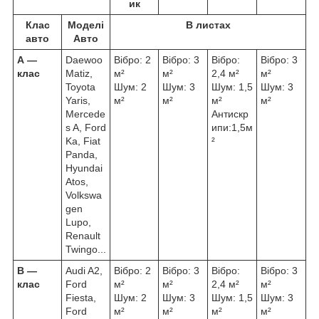
ик
Клас
Моделі
В листах
авто
Авто
А ―
Daewoo
Вібро: 2
Вібро: 3
Вібро:
Вібро: 3
клас
Matiz,
м²
м²
2,4 м²
м²
Toyota
Шум: 2
Шум: 3
Шум: 1,5
Шум: 3
Yaris,
м²
м²
м²
м²
Mercede
Антискр
s A, Ford
ипи:1,5м
Ka, Fiat
²
Panda,
Hyundai
Atos,
Volkswa
gen
Lupo,
Renault
Twingo...
В ―
Audi A2,
Вібро: 2
Вібро: 3
Вібро:
Вібро: 3
клас
Ford
м²
м²
2,4 м²
м²
Fiesta,
Шум: 2
Шум: 3
Шум: 1,5
Шум: 3
Ford
м²
м²
м²
м²