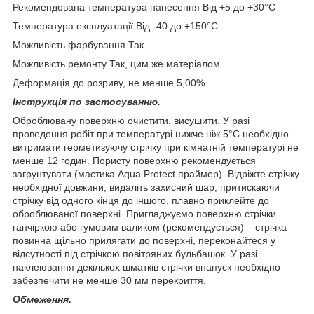
Рекомендована температура нанесення Від +5 до +30°С
Температура експлуатації Від -40 до +150°С
Можливість фарбування Так
Можливість ремонту Так, цим же матеріалом
Деформація до розриву, не менше 5,00%
Інструкція по застосуванню.
Оброблювану поверхню очистити, висушити. У разі
проведення робіт при температурі нижче ніж 5°С необхідно
витримати герметизуючу стрічку при кімнатній температурі не
менше 12 годин. Пористу поверхню рекомендується
загрунтувати (мастика Aqua Protect праймер). Відріжте стрічку
необхідної довжини, видаліть захисний шар, притискаючи
стрічку від одного кінця до іншого, плавно приклейте до
оброблюваної поверхні. Пригладжуємо поверхню стрічки
ганчіркою або гумовим валиком (рекомендується) – стрічка
повинна щільно прилягати до поверхні, переконайтеся у
відсутності під стрічкою повітряних бульбашок. У разі
наклеювання декількох шматків стрічки внапуск необхідно
забезпечити не менше 30 мм перекриття.
Обмеження.