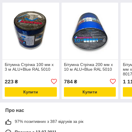
Бітумна Стрічка 100 мм х
Бітумна Стрічка 200 мм х
Біту
3 м ALU+Blue RAL 5010
10 м ALU+Blue RAL 5010
мм х
801
223
784
1 1
₴
₴
Купити
Купити
Про нас
97% позитивних з 387 відгуків за рік
Працює з 13.07.2011