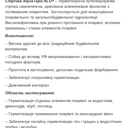
Стрічка AquaTape ALU+
– герметизуюча бутилкаучукова
стрічка самоклеюча, армована алюмінієвою фольгою з
полімерним покриттям.
Застосовується для влаштування
покрівельної та загальнобудівельної гідроізоляції.
Високоефективна при ремонті протікання в покрівлі, всіляких
примикань і стиках елементів покрівлі.
Властивості:
– Висока адгезія до всіх традиційним будівельним
матеріалам.
– Стійка до впливу УФ-випромінювання і несприятливих
погодних факторів.
– Простота в застосуванні, допускає подальше фарбування.
– Забезпечує оперативну герметизацію.
– Довговічний матеріал.
Область застосування:
– Герметизація з'єднань елементів покрівлі та водостоків,
димоходів, труб, теплиць.
– Герметизація примикання покрівлі та мансардних вікон.
– Забезпечує негайну герметизацію теч і тріщин у водостічних
трубах і жолобах.