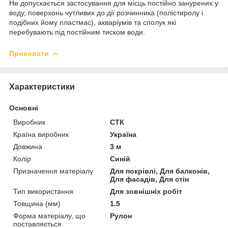
Не допускається застосування для місць постійно занурених у
воду, поверхонь чутливих до дії розчинника (полістиролу і
подібних йому пластмас), акваріумів та сполук які
перебувають під постійним тиском води.
Приховати
Характеристики
Основні
Виробник
СТК
Країна виробник
Україна
Довжина
3 м
Колір
Синій
Призначення матеріалу
Для покрівлі, Для балконів,
Для фасадів, Для стін
Тип використання
Для зовнішніх робіт
Товщина (мм)
1.5
Форма матеріалу, що
Рулон
поставляється