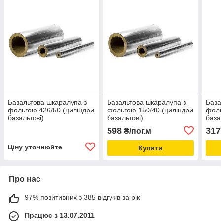
Базальтова шкаралупа з
Базальтова шкаралупа з
База
фольгою 426/50 (циліндри
фольгою 150/40 (циліндри
фоль
базальтові)
базальтові)
база
598
317
₴/пог.м
Ціну уточнюйте
Купити
Про нас
97% позитивних з 385 відгуків за рік
Працює з 13.07.2011