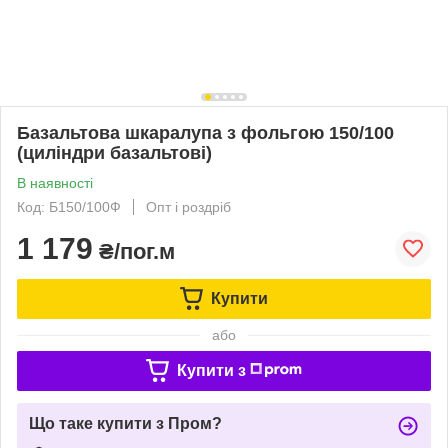
Базальтова шкаралупа з фольгою 150/100
(циліндри базальтові)
В наявності
Код: Б150/100Ф
Опт і роздріб
1 179
₴/пог.м
Купити
або
Купити з
Що таке купити з Пром?