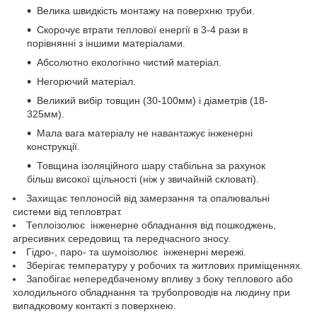
Велика швидкість монтажу на поверхню труби.
Скорочує втрати теплової енергії в 3-4 рази в
порівнянні з іншими матеріалами.
Абсолютно екологічно чистий матеріал.
Негорючий матеріал.
Великий вибір товщин (30-100мм) і діаметрів (18-
325мм).
Мала вага матеріалу не навантажує інженерні
конструкції.
Товщина ізоляційного шару стабільна за рахунок
більш високої щільності (ніж у звичайній скловаті).
Захищає теплоносій від замерзання та опалювальні
системи від тепловтрат.
Теплоізолює інженерне обладнання від пошкоджень,
агресивних середовищ та передчасного зносу.
Гідро-, паро- та шумоізолює інженерні мережі.
Зберігає температуру у робочих та житлових приміщеннях.
Запобігає непередбаченому впливу з боку теплового або
холодильного обладнання та трубопроводів на людину при
випадковому контакті з поверхнею.