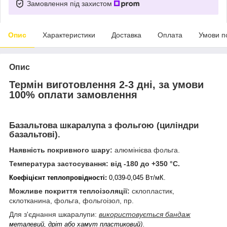
Замовлення під захистом
Опис
Характеристики
Доставка
Оплата
Умови п
Опис
Термін виготовлення 2-3 дні, за умови
100% оплати замовлення
Базальтова шкаралупа з фольгою (циліндри
базальтові).
Наявність покривного шару:
алюмінієва фольга.
Температура застосування:
від -180 до +350 °С.
Коефіцієнт теплопровідності:
0,039-0,045 Вт/мК.
Можливе покриття теплоізоляції:
склопластик,
склотканина, фольга, фольгоізол, пр.
Для з'єднання шкаралупи:
використовується бандаж
).
металевий, дріт або хамут пластиковий