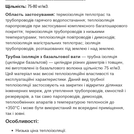
Щільність:
75-80 кг/м3.
Область застосування:
термоізоляція теплотрас та
трубопроводів гарячого водопостачання; теплоізоляція
паропроводів при застосуванні комплексного багатошарового
покриття; термоізоляція трубопроводів з низькими
температурами; теплоізоляція повітроводів і димоходів;
теплоізоляція магістральних теплотрас; ізоляція
трубопроводів, розташованих під землею і над землею.
Трубна ізоляція з базальтової вати
— трубна ізоляція
(циліндри базальтові) ― циліндри різних діаметрів і товщин,
які виготовлені із базальтового волокна щільністю 75 кг/м3.
Цей матеріал має високі теплоізоляційні властивості та
експлуатаційні характеристики. Даний вид трубної
теплоізоляції застосовують на закритих і відкритих ділянках
інженерних мереж, для утеплення трубопроводів, ємностей і
резервуарів, а так само паропроводів, димоходів,
теплообмінних апаратів з температурою теплоносія до
+350°С і може бути використаний як всередині приміщення,
так і зовні.
Особливості:
Низька ціна теплоізоляції.