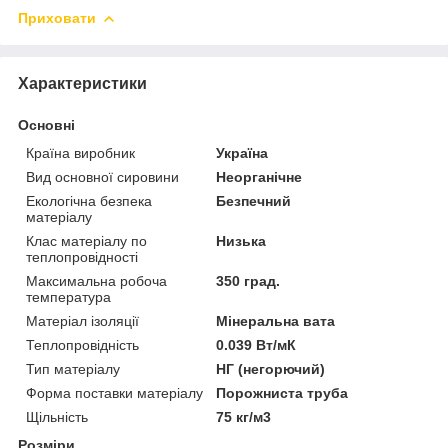
Приховати
Характеристики
Основні
Країна виробник
Україна
Вид основної сировини
Неорганічне
Екологічна безпека
Безпечний
матеріалу
Клас матеріалу по
Низька
теплопровідності
Максимальна робоча
350 град.
температура
Матеріал ізоляції
Мінеральна вата
Теплопровідність
0.039 Вт/мК
Тип матеріалу
НГ (негорючий)
Форма поставки матеріалу
Порожниста труба
Щільність
75 кг/м3
Розміри