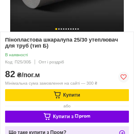
Пінопластова шкаралупа 25/30 утеплювач
для труб (тип Б)
В наявності
Код: П25/30Б
Опт і роздріб
82
₴/пог.м
Мінімальна сума замовлення на сайті — 300 ₴
Купити
або
Купити з
Що таке купити з Пром?