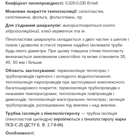
Коефіцієнт теплопровідності:
0,028-0,030 Вт/мК.
Можливе покриття теплоізоляції:
склопластик,
склотканина, фольга, фольготкань, пр.
Для з'єднання шкаралупи:
використовується скотч
гідроізоляційний, клей-герметик та ін.
Пінопластова шкаралупа складається з двох частин з шипом і
пазом і дозволяє в стислі терміни надійно ізолювати труби
будь-якого діаметра. При цьому товщина стінки пінопласту
визначається замовником самостійно та може становити 30,
40, 50 мм і більше.
Область застосування:
термоізоляція теплотрас і
трубопроводів гарячого і холодного водопостачання;
теплоізоляція паропроводів при застосуванні комплексного
багатошарового покриття; термоізоляція трубопроводів з
низькими температурами; теплоізоляція повітроводів і
димоходів; теплоізоляція магістральних теплотрас; ізоляція
трубопроводів, розташованих під землею і над землею.
Трубна ізоляція з пінополістиролу
— трубна ізоляція
(пінопластові циліндри)
виробляються з пінополістиролу марки
ПСБ-С-25 (ДСТУ Б. В. 2.7-8-94).
Особливості: