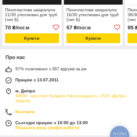
Пінопластова шкаралупа
Пінопластова шкаралупа
Піно
21/30 утеплювач для труб
16/30 утеплювач для труб
38/3
(тип Б)
(тип Б)
(тип
70
57
95
₴/пог.м
₴/пог.м
₴
Купити
Купити
Про нас
97% позитивних з 387 відгуків за рік
Працює з 13.07.2011
м. Дніпро
49033, проспект Богдана Хмельницького, 152А, Дніпро,
Україна
Контакти
Сьогодні працює з 10:00 до 13:00
Показати весь графік роботи
КНОПКА