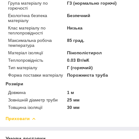
Група матеріалу по
Г3 (нормально горючі)
горючості
Екологічна безпека
Безпечний
матеріалу
Клас матеріалу по
Низька
теплопровідності
Максимальна робоча
85 град.
температура
Матеріал ізоляції
Пінополістирол
Теплопровідність
0.03 Вт/мК
Тип матеріалу
Г (горючий)
Форма поставки матеріалу
Порожниста труба
Розміри
Довжина
1 м
Зовнішній діаметр труби
25 мм
Товщина ізоляції
30 мм
Приховати
Умови доставки