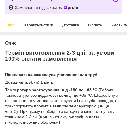
Замовлення під захистом
Опис
Характеристики
Доставка
Оплата
Умови п
Опис
Термін виготовлення 2-3 дні, за умови
100% оплати замовлення
Пінопластова шкаралупа утеплювач для труб.
Довжина трубки:
1 метр.
Температура застосування: від -180 до +85 °С (
Робоча
температура без додаткової ізоляції до +85 °С. Шкаралупу з
пінополістиролу можна застосовувати і на трубопроводах, що
транспортують продукт з великою температурою (вище
+85°С). При цьому необхідно застосувати мінеральну вату
товщиною 2-3 см (в ущільненому вигляді), а потім
пінополістирольну оболонку.
)