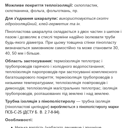
Можливе покриття теплоізоляції:
склопластик,
склотканина, фольга, фольготкань, пр.
Для з'єднання шкаралупи:
використовується скотч
гідроізоляційний, клей-герметик та ін.
Пінопластова шкаралупа складається з двох частин з шипом і
пазом і дозволяє в стислі терміни надійно ізолювати труби
будь-якого діаметра. При цьому товщина стінки пінопласту
визначається замовником самостійно та може становити 30,
40, 50 мм і більше.
Область застосування:
термоізоляція теплотрас і
трубопроводів гарячого і холодного водопостачання;
теплоізоляція паропроводів при застосуванні комплексного
багатошарового покриття; термоізоляція трубопроводів з
низькими температурами; теплоізоляція повітроводів і
димоходів; теплоізоляція магістральних теплотрас; ізоляція
трубопроводів, розташованих під землею і над землею.
Трубна ізоляція з пінополістиролу
— трубна ізоляція
(пінопластові циліндри)
виробляються з пінополістиролу марки
ПСБ-С-25 (ДСТУ Б. В. 2.7-8-94).
Особливості:
Низька вартість (набагато дешевше і зручніше