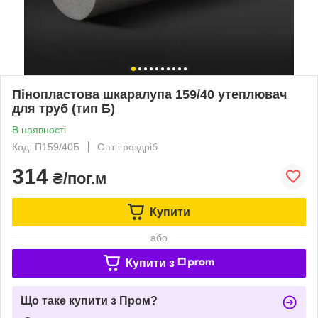
Пінопластова шкаралупа 159/40 утеплювач
для труб (тип Б)
В наявності
Код: П159/40Б
Опт і роздріб
314
₴/пог.м
Купити
або
Купити з
Що таке купити з Пром?