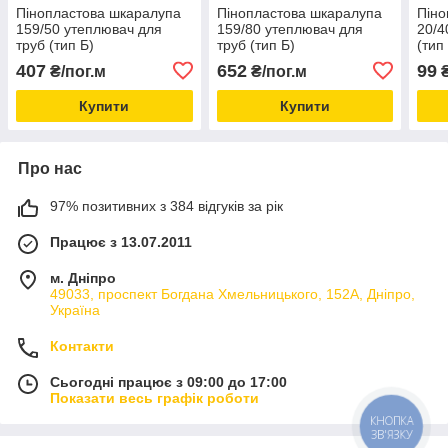
Пінопластова шкаралупа
Пінопластова шкаралупа
Піно
159/50 утеплювач для
159/80 утеплювач для
20/4
труб (тип Б)
труб (тип Б)
(тип
407
652
99
₴/пог.м
₴/пог.м
₴
Купити
Купити
Про нас
97% позитивних з 384 відгуків за рік
Працює з 13.07.2011
м. Дніпро
49033, проспект Богдана Хмельницького, 152А, Дніпро,
Україна
Контакти
Сьогодні працює з 09:00 до 17:00
Показати весь графік роботи
КНОПКА
ЗВ'ЯЗКУ