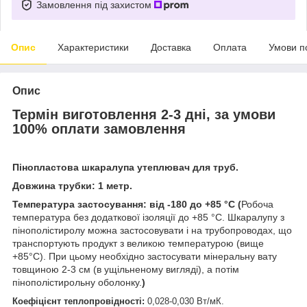
Замовлення під захистом
Опис
Характеристики
Доставка
Оплата
Умови п
Опис
Термін виготовлення 2-3 дні, за умови
100% оплати замовлення
Пінопластова шкаралупа утеплювач для труб.
Довжина трубки:
1 метр.
Температура застосування: від -180 до +85 °С (
Робоча
температура без додаткової ізоляції до +85 °С. Шкаралупу з
пінополістиролу можна застосовувати і на трубопроводах, що
транспортують продукт з великою температурою (вище
+85°С). При цьому необхідно застосувати мінеральну вату
товщиною 2-3 см (в ущільненому вигляді), а потім
пінополістирольну оболонку.
)
Коефіцієнт теплопровідності:
0,028-0,030 Вт/мК.