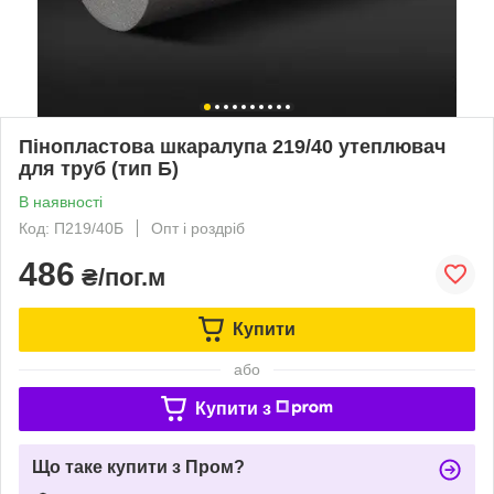
Пінопластова шкаралупа 219/40 утеплювач
для труб (тип Б)
В наявності
Код: П219/40Б
Опт і роздріб
486
₴/пог.м
Купити
або
Купити з
Що таке купити з Пром?