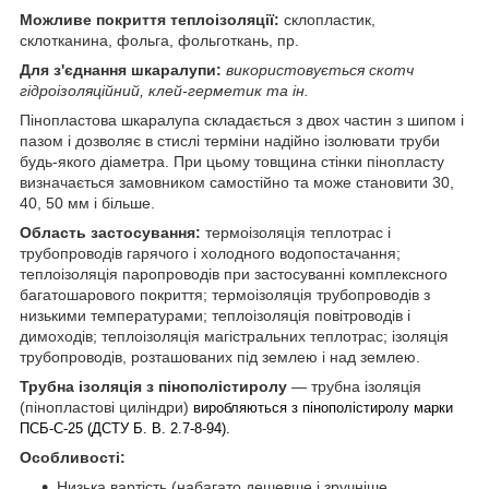
Можливе покриття теплоізоляції:
склопластик,
склотканина, фольга, фольготкань, пр.
Для з'єднання шкаралупи:
використовується скотч
гідроізоляційний, клей-герметик та ін.
Пінопластова шкаралупа складається з двох частин з шипом і
пазом і дозволяє в стислі терміни надійно ізолювати труби
будь-якого діаметра. При цьому товщина стінки пінопласту
визначається замовником самостійно та може становити 30,
40, 50 мм і більше.
Область застосування:
термоізоляція теплотрас і
трубопроводів гарячого і холодного водопостачання;
теплоізоляція паропроводів при застосуванні комплексного
багатошарового покриття; термоізоляція трубопроводів з
низькими температурами; теплоізоляція повітроводів і
димоходів; теплоізоляція магістральних теплотрас; ізоляція
трубопроводів, розташованих під землею і над землею.
Трубна ізоляція з пінополістиролу
— трубна ізоляція
(пінопластові циліндри)
виробляються з пінополістиролу марки
ПСБ-С-25 (ДСТУ Б. В. 2.7-8-94).
Особливості:
Низька вартість (набагато дешевше і зручніше