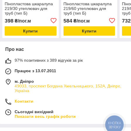
Пінопластова шкаралупа
Пінопластова шкаралупа
Піно
219/30 утеплювач для
219/60 утеплювач для
219/
труб (тип Б)
труб (тип Б)
труб
398
584
732
₴/пог.м
₴/пог.м
Купити
Купити
Про нас
97% позитивних з 389 відгуків за рік
Працює з 13.07.2011
м. Дніпро
49033, проспект Богдана Хмельницького, 152А, Дніпро,
Україна
Контакти
Сьогодні вихідний
Показати весь графік роботи
КНОПКА
ЗВ'ЯЗКУ