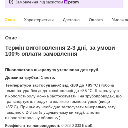
Замовлення під захистом
Опис
Характеристики
Доставка
Оплата
Умови п
Опис
Термін виготовлення 2-3 дні, за умови
100% оплати замовлення
Пінопластова шкаралупа утеплювач для труб.
Довжина трубки:
1 метр.
Температура застосування: від -180 до +85 °С (
Робоча
температура без додаткової ізоляції до +85 °С. Шкаралупу з
пінополістиролу можна застосовувати і на трубопроводах, що
транспортують продукт з великою температурою (вище
+85°С). При цьому необхідно застосувати мінеральну вату
товщиною 2-3 см (в ущільненому вигляді), а потім
пінополістирольну оболонку.
)
Коефіцієнт теплопровідності:
0,028-0,030 Вт/мК.