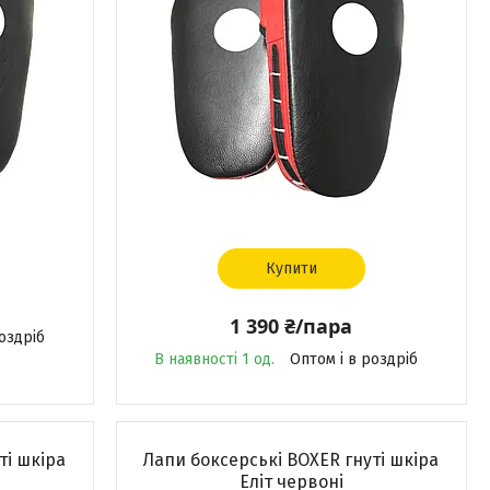
Купити
1 390 ₴/пара
оздріб
В наявності 1 од.
Оптом і в роздріб
ті шкіра
Лапи боксерські BOXER гнуті шкіра
Еліт червоні