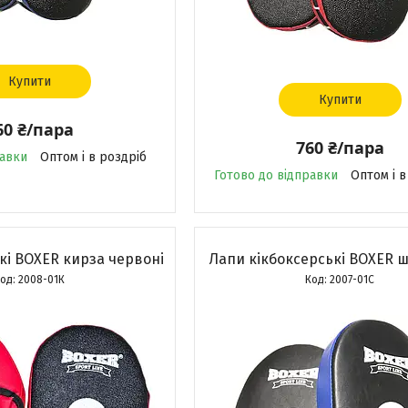
Купити
Купити
60 ₴/пара
760 ₴/пара
равки
Оптом і в роздріб
Готово до відправки
Оптом і в
кі BOXER кирза червоні
Лапи кікбоксерські BOXER ш
2008-01К
2007-01С