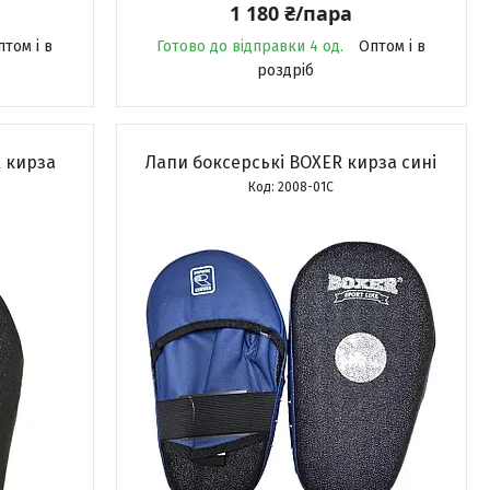
1 180 ₴/пара
птом і в
Готово до відправки 4 од.
Оптом і в
роздріб
R кирза
Лапи боксерські BOXER кирза сині
2008-01С