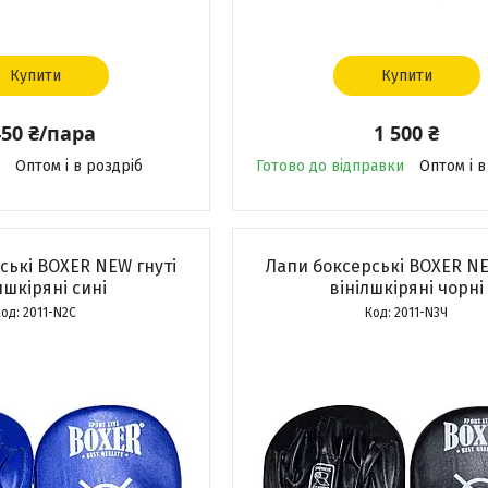
Купити
Купити
450 ₴/пара
1 500 ₴
Оптом і в роздріб
Готово до відправки
Оптом і в
ські BOXER NEW гнуті
Лапи боксерські BOXER NE
лшкіряні сині
вінілшкіряні чорні
2011-N2С
2011-N3Ч