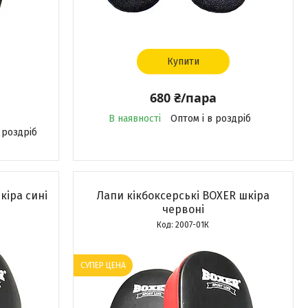
Купити
680 ₴/пара
В наявності
Оптом і в роздріб
 роздріб
кіра сині
Лапи кікбоксерські BOXER шкіра
червоні
2007-01К
СУПЕР ЦЕНА