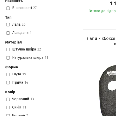
Наявність
1 
В наявності
27
Готово до відп
Тип
Лапа
26
Лападани
1
Лапи кікбоксе
Матеріал
Штучна шкіра
22
Натуральна шкіра
11
Форма
Гнута
19
Пряма
14
Колір
Червоний
13
Синій
11
Чорний
7