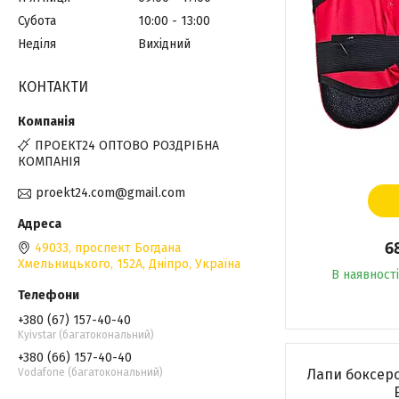
Субота
10:00
13:00
Неділя
Вихідний
КОНТАКТИ
ПРОЕКТ24 ОПТОВО РОЗДРІБНА
КОМПАНІЯ
proekt24.com@gmail.com
6
49033, проспект Богдана
Хмельницького, 152А, Дніпро, Україна
В наявності
+380 (67) 157-40-40
Kyivstar (багатокональний)
+380 (66) 157-40-40
Vodafone (багатокональний)
Лапи боксерс