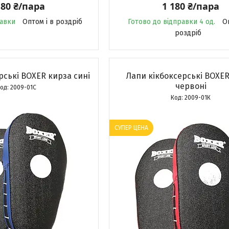
180 ₴/пара
1 180 ₴/пара
равки
Оптом і в роздріб
Готово до відправки 4 од.
О
роздріб
рські BOXER кирза сині
Лапи кікбоксерські BOXE
червоні
2009-01С
2009-01К
СУПЕР ЦЕНА