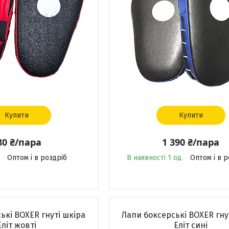
Купити
Купити
80 ₴/пара
1 390 ₴/пара
Оптом і в роздріб
В наявності 1 од.
Оптом і в р
ькі BOXER гнуті шкіра
Лапи боксерські BOXER гну
Еліт жовті
Еліт сині