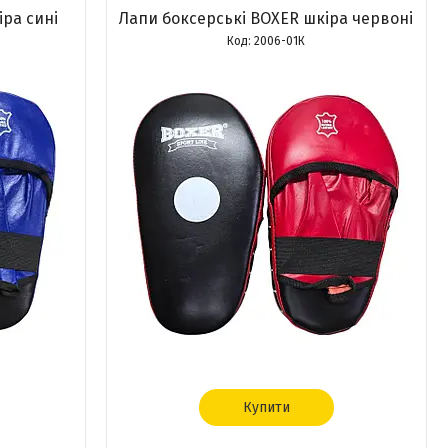
ра сині
Лапи боксерські BOXER шкіра червоні
2006-01К
Купити