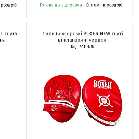
 роздріб
Готово до відправки
Оптом і в роздріб
T гнута
Лапи боксерські BOXER NEW гнуті
рна
вінілшкіряні червоні
2011-N1К