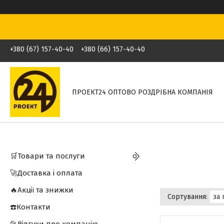
+380 (67) 157-40-40
+380 (66) 157-40-40
ПРОЕКТ24 ОПТОВО РОЗДРІБНА КОМПАНІЯ
🛒Товари та послуги
🚀Доставка і оплата
🔥Акції та знижки
☎️Контакти