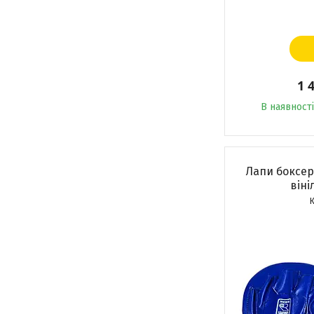
1 
В наявності
Лапи боксер
віні