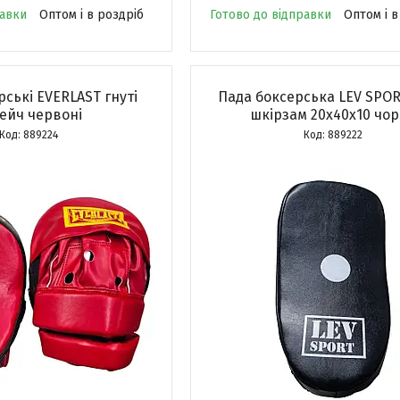
равки
Оптом і в роздріб
Готово до відправки
Оптом і в
ські EVERLAST гнуті
Пада боксерська LEV SPOR
ейч червоні
шкірзам 20х40х10 чо
889224
889222