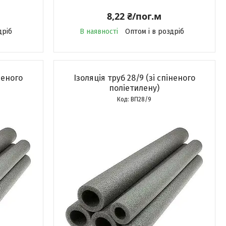
8,22 ₴/пог.м
дріб
В наявності
Оптом і в роздріб
іненого
Ізоляція труб 28/9 (зі спіненого
поліетилену)
ВП28/9