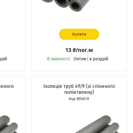
Купити
13 ₴/пог.м
дріб
В наявності
Оптом і в роздріб
іненого
Ізоляція труб 49/9 (зі спіненого
поліетилену)
ВП49/9