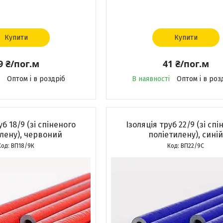
Купити
Купити
9 ₴/пог.м
41 ₴/пог.м
Оптом і в роздріб
В наявності
Оптом і в роз
уб 18/9 (зі спіненого
Ізоляція труб 22/9 (зі сп
лену), червоний
поліетилену), сині
ВП18/9К
ВП22/9С