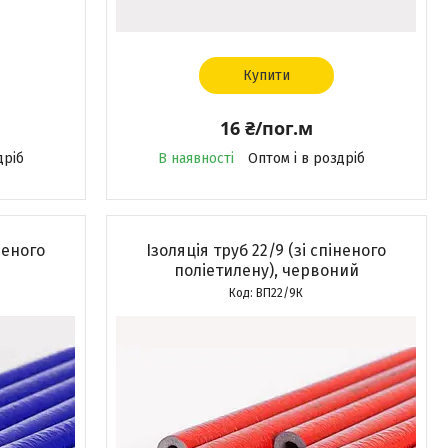
Купити
16 ₴/пог.м
дріб
В наявності
Оптом і в роздріб
іненого
Ізоляція труб 22/9 (зі спіненого
й
поліетилену), червоний
ВП22/9К