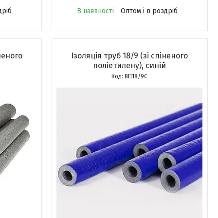
дріб
В наявності
Оптом і в роздріб
іненого
Ізоляція труб 18/9 (зі спіненого
поліетилену), синій
ВП18/9С