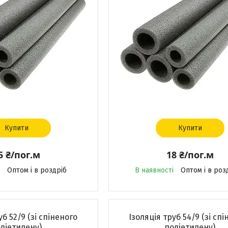
Купити
Купити
5 ₴/пог.м
18 ₴/пог.м
Оптом і в роздріб
В наявності
Оптом і в роз
уб 52/9 (зі спіненого
Ізоляція труб 54/9 (зі сп
ліетилену)
поліетилену)