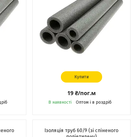
Купити
19 ₴/пог.м
дріб
В наявності
Оптом і в роздріб
іненого
Ізоляція труб 60/9 (зі спіненого
поліетилену)