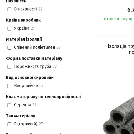
Наявність
6,
В наявності
22
Готово до відп
Країна виробник
Україна
27
Матеріал ізоляції
Ізоляція тр
Спінений поліетилен
27
по
Форма поставки матеріалу
Порожниста труба
27
Вид основної сировини
Неорганічне
27
Клас матеріалу по теплопровідності
Середня
27
Тип матеріалу
Г (горючий)
27