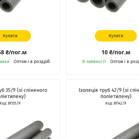
Купити
Купити
58 ₴/пог.м
10 ₴/пог.м
равки
Оптом і в роздріб
В наявності
Оптом і в роз
уб 35/9 (зі спіненого
Ізоляція труб 42/9 (зі сп
ліетилену)
поліетилену)
ВП35/9
ВП42/9