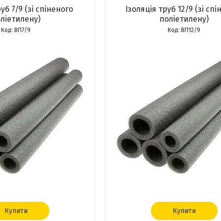
уб 7/9 (зі спіненого
Ізоляція труб 12/9 (зі спі
ліетилену)
поліетилену)
ВП7/9
ВП12/9
Купити
Купити