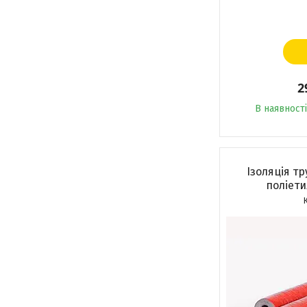
2
В наявності
Ізоляція тр
поліети