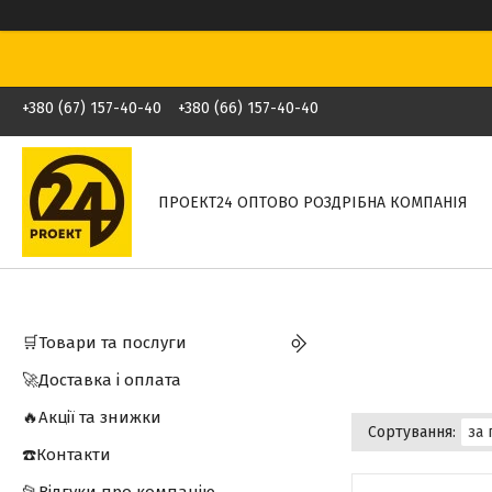
+380 (67) 157-40-40
+380 (66) 157-40-40
ПРОЕКТ24 ОПТОВО РОЗДРІБНА КОМПАНІЯ
🛒Товари та послуги
🚀Доставка і оплата
🔥Акції та знижки
☎️Контакти