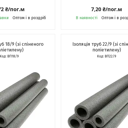
72 ₴/пог.м
7,20 ₴/пог.м
равки
Оптом і в роздріб
В наявності
Оптом і в роз
уб 18/9 (зі спіненого
Ізоляція труб 22/9 (зі сп
ліетилену)
поліетилену)
ВП18/9
ВП22/9