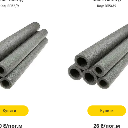
ВП52/9
ВП54/9
Купити
Купити
0 ₴/пог.м
26 ₴/пог.м