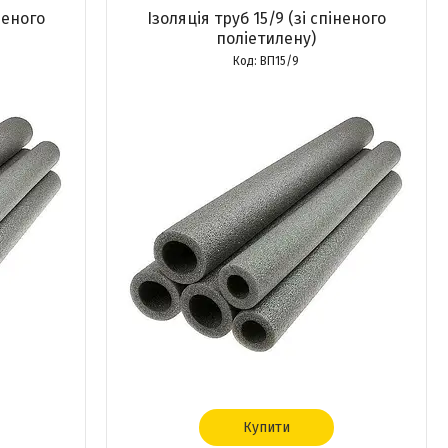
неного
Ізоляція труб 15/9 (зі спіненого
поліетилену)
ВП15/9
Купити