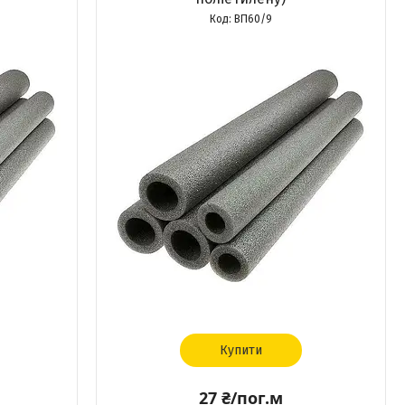
ВП60/9
Купити
27 ₴/пог.м