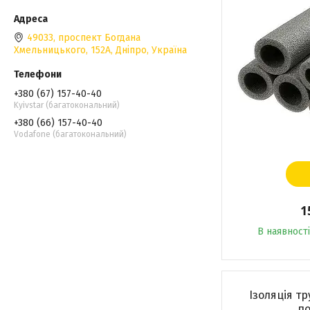
49033, проспект Богдана
Хмельницького, 152А, Дніпро, Україна
+380 (67) 157-40-40
Kyivstar (багатокональний)
+380 (66) 157-40-40
Vodafone (багатокональний)
1
В наявності
Ізоляція тр
по