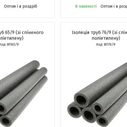
Оптом і в роздріб
В наявності
Оптом і в роз
уб 65/9 (зі спіненого
Ізоляція труб 76/9 (зі сп
ліетилену)
поліетилену)
ВП65/9
ВП76/9